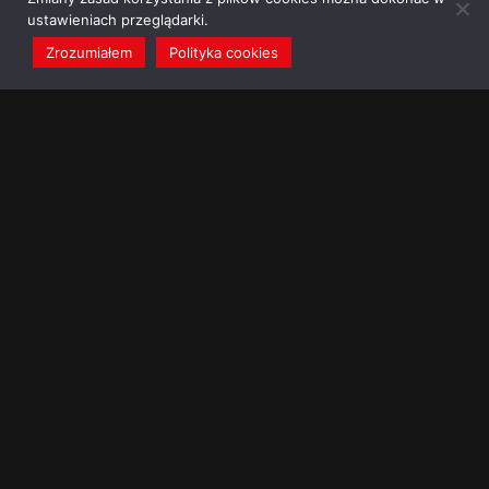
ustawieniach przeglądarki.
Zrozumiałem
Polityka cookies
redakcja@dominikanie.pl
Reguła dominikanie.pl
Polityka cookies