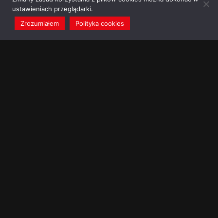
ustawieniach przeglądarki.
Zrozumiałem
Polityka cookies
redakcja@dominikanie.pl
Reguła dominikanie.pl
Polityka cookies