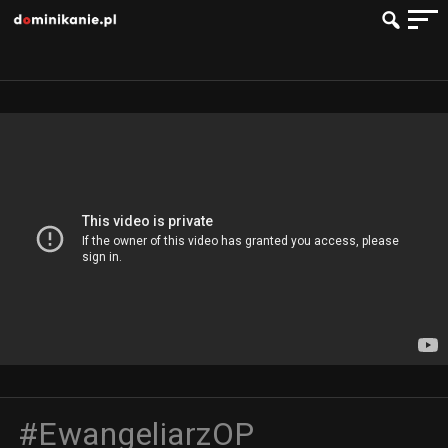
#EwangeliarzOP