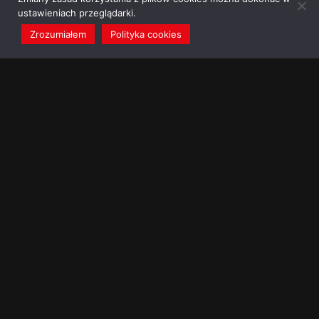
ustawieniach przeglądarki.
Zrozumiałem
Polityka cookies
redakcja@dominikanie.pl
Reguła dominikanie.pl
Polityka cookies