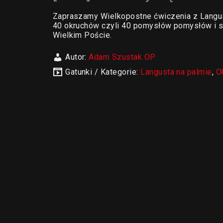
Zapraszamy Wielkopostne ćwiczenia z Langus
40 okruchów czyli 40 pomysłów pomysłów i s
Wielkim Poście.
Autor:
Adam Szustak OP
Gatunki / Kategorie:
Langusta na palmie
,
O