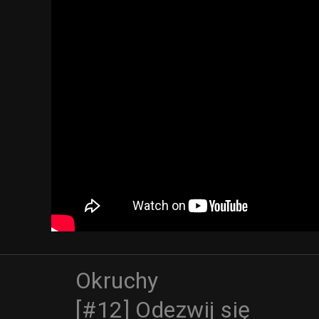
Okruchy
[#12] Odezwij się