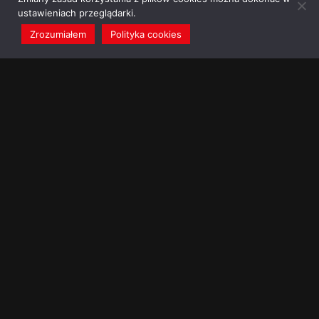
ustawieniach przeglądarki.
Zrozumiałem
Polityka cookies
redakcja@dominikanie.pl
Reguła dominikanie.pl
Polityka cookies