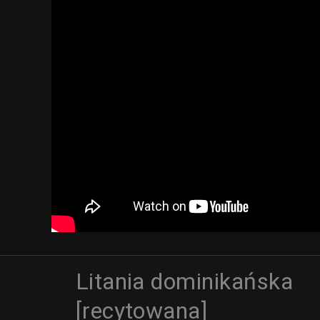
Litania dominikańska
[recytowana]