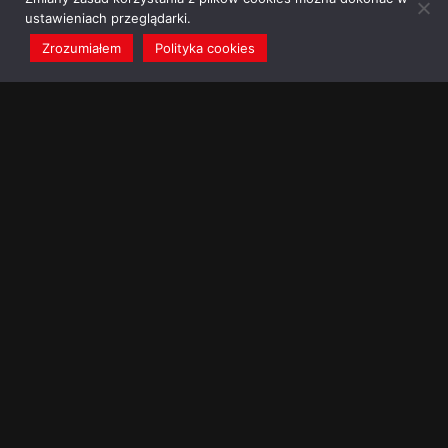
ustawieniach przeglądarki.
Zrozumiałem
Polityka cookies
redakcja@dominikanie.pl
Reguła dominikanie.pl
Polityka cookies