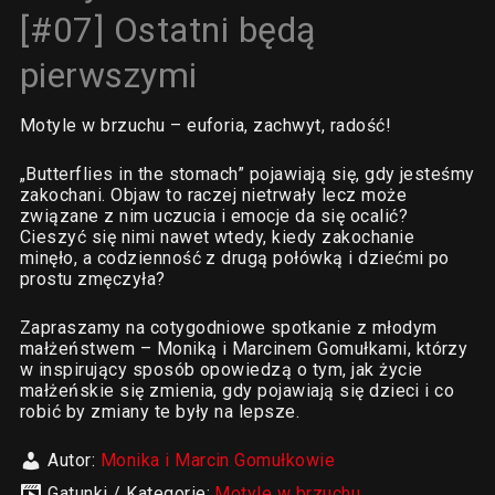
[#07] Ostatni będą
pierwszymi
Motyle w brzuchu – euforia, zachwyt, radość!
„Butterflies in the stomach” pojawiają się, gdy jesteśmy
zakochani. Objaw to raczej nietrwały lecz może
związane z nim uczucia i emocje da się ocalić?
Cieszyć się nimi nawet wtedy, kiedy zakochanie
minęło, a codzienność z drugą połówką i dziećmi po
prostu zmęczyła?
Zapraszamy na cotygodniowe spotkanie z młodym
małżeństwem – Moniką i Marcinem Gomułkami, którzy
w inspirujący sposób opowiedzą o tym, jak życie
małżeńskie się zmienia, gdy pojawiają się dzieci i co
robić by zmiany te były na lepsze.
Autor:
Monika i Marcin Gomułkowie
Gatunki / Kategorie:
Motyle w brzuchu