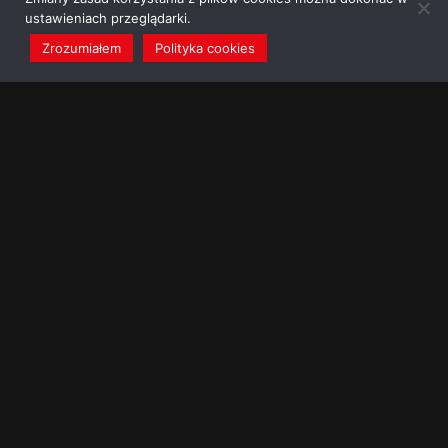
ustawieniach przeglądarki.
Zrozumiałem
Polityka cookies
redakcja@dominikanie.pl
Reguła dominikanie.pl
Polityka cookies