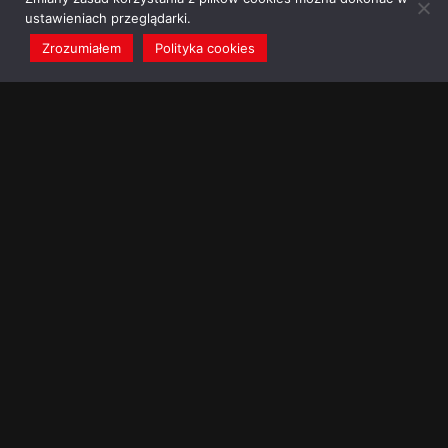
ustawieniach przeglądarki.
Zrozumiałem
Polityka cookies
redakcja@dominikanie.pl
Reguła dominikanie.pl
Polityka cookies