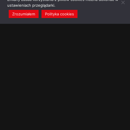
ustawieniach przeglądarki.
Zrozumiałem
Polityka cookies
redakcja@dominikanie.pl
Reguła dominikanie.pl
Polityka cookies