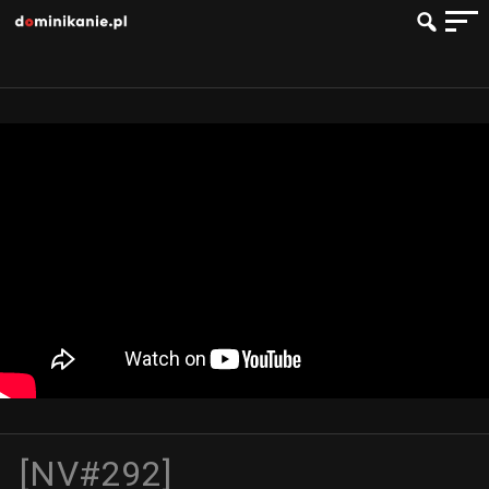
[NV#292]