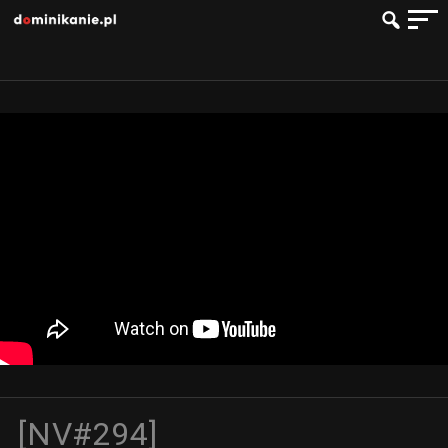
[NV#294]