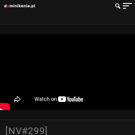
[NV#299]