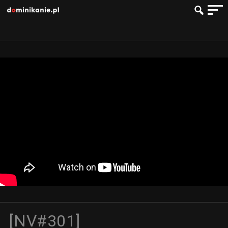
[NV#301]