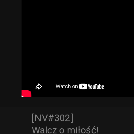
[NV#302]
Walcz o miłość!