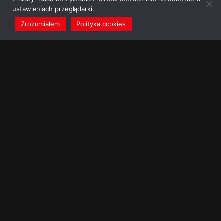
ustawieniach przeglądarki.
Zrozumiałem
Polityka cookies
redakcja@dominikanie.pl
Reguła dominikanie.pl
Polityka cookies