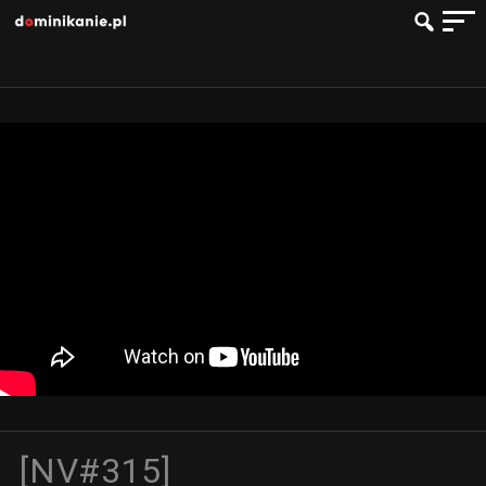
[NV#315]