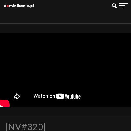
[NV#320]