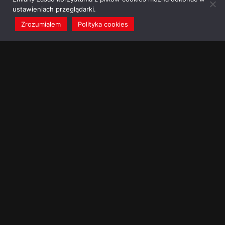
ustawieniach przeglądarki.
Zrozumiałem
Polityka cookies
redakcja@dominikanie.pl
Reguła dominikanie.pl
Polityka cookies