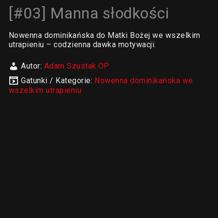
[#03] Manna słodkości
Nowenna dominikańska do Matki Bożej we wszelkim
utrapieniu – codzienna dawka motywacji.
Autor:
Adam Szustak OP
Gatunki / Kategorie:
Nowenna dominikańska we
wszelkim utrapieniu