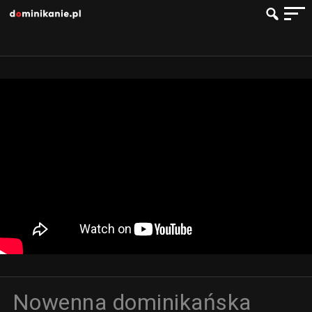
Nowenna dominikańska