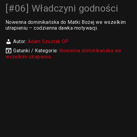
[#06] Władczyni godności
Nowenna dominikańska do Matki Bożej we wszelkim
utrapieniu – codzienna dawka motywacji.
Autor:
Adam Szustak OP
Gatunki / Kategorie:
Nowenna dominikańska we
wszelkim utrapieniu