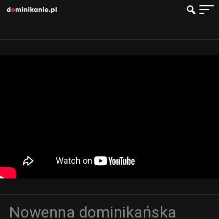
Nowenna dominikańska