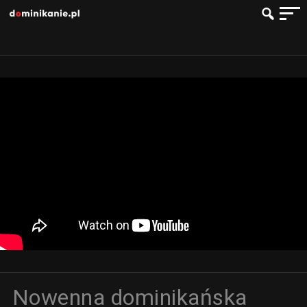
Nowenna dominikańska