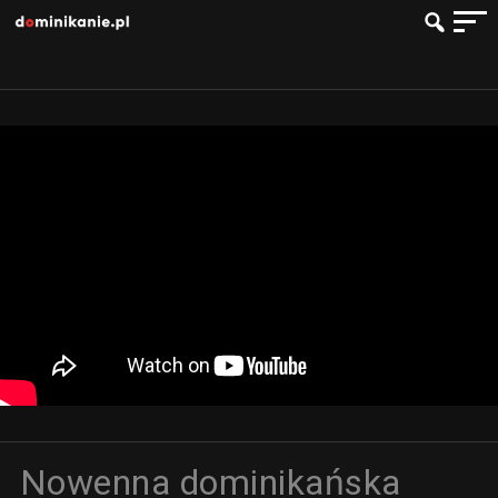
Nowenna dominikańska