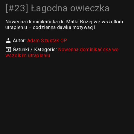
[#23] Łagodna owieczka
Nowenna dominikańska do Matki Bożej we wszelkim
utrapieniu – codzienna dawka motywacji.
Autor:
Adam Szustak OP
Gatunki / Kategorie:
Nowenna dominikańska we
wszelkim utrapieniu