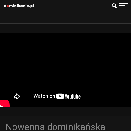
Nowenna dominikańska