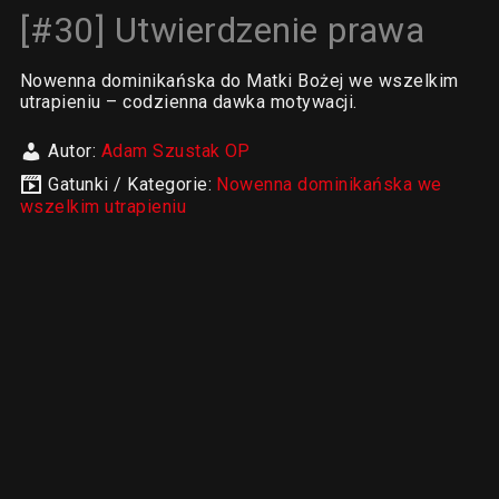
[#30] Utwierdzenie prawa
Nowenna dominikańska do Matki Bożej we wszelkim
utrapieniu – codzienna dawka motywacji.
Autor:
Adam Szustak OP
Gatunki / Kategorie:
Nowenna dominikańska we
wszelkim utrapieniu