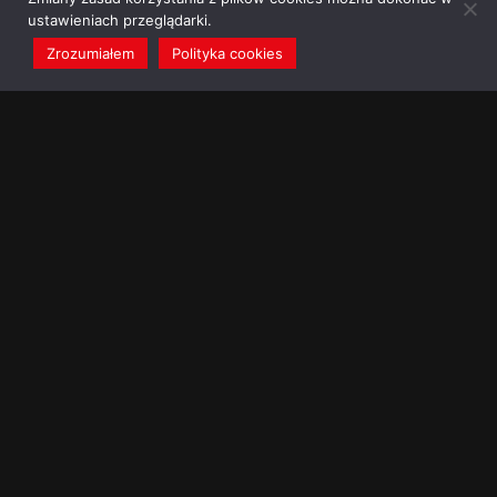
ustawieniach przeglądarki.
Zrozumiałem
Polityka cookies
redakcja@dominikanie.pl
Reguła dominikanie.pl
Polityka cookies