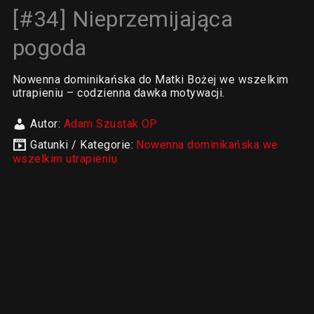
[#34] Nieprzemijająca
pogoda
Nowenna dominikańska do Matki Bożej we wszelkim
utrapieniu – codzienna dawka motywacji.
Autor:
Adam Szustak OP
Gatunki / Kategorie:
Nowenna dominikańska we
wszelkim utrapieniu