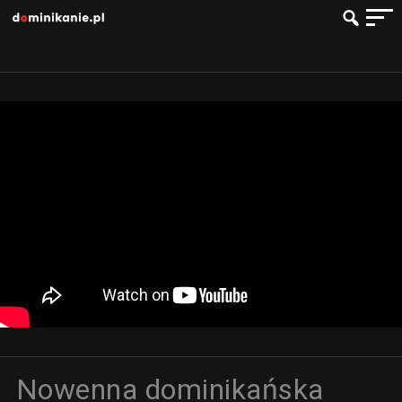
Nowenna dominikańska