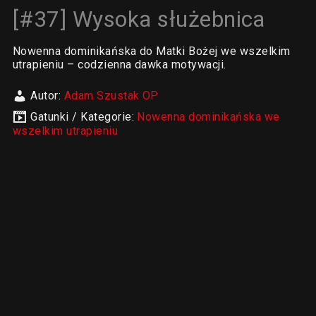
[#37] Wysoka służebnica
Nowenna dominikańska do Matki Bożej we wszelkim
utrapieniu – codzienna dawka motywacji.
Autor:
Adam Szustak OP
Gatunki / Kategorie:
Nowenna dominikańska we
wszelkim utrapieniu