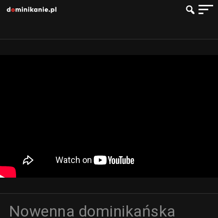
Nowenna dominikańska