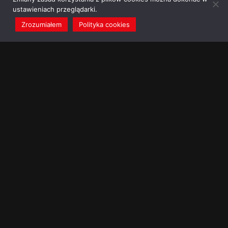
ustawieniach przeglądarki.
Zrozumiałem
Polityka cookies
redakcja@dominikanie.pl
Reguła dominikanie.pl
Polityka cookies