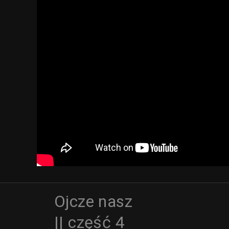
Ojcze nasz
|| część 4