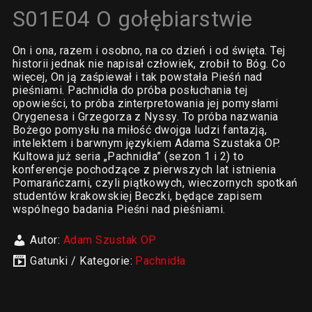
S01E04 O gołębiarstwie
On i ona, razem i osobno, na co dzień i od święta. Tej
historii jednak nie napisał człowiek, zrobił to Bóg. Co
więcej, On ją zaśpiewał i tak powstała Pieśń nad
pieśniami. Pachnidła do próba posłuchania tej
opowieści, to próba zinterpretowania jej pomysłami
Orygenesa i Grzegorza z Nyssy. To próba nazwania
Bożego pomysłu na miłość dwojga ludzi fantazją,
intelektem i barwnym językiem Adama Szustaka OP.
Kultowa już seria „Pachnidła” (sezon 1 i 2) to
konferencje pochodzące z pierwszych lat istnienia
Pomarańczarni, czyli piątkowych, wieczornych spotkań
studentów krakowskiej Beczki, będące zapisem
wspólnego badania Pieśni nad pieśniami.
Autor:
Adam Szustak OP
Gatunki / Kategorie:
Pachnidła