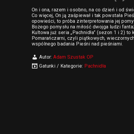
On i ona, razem i osobno, na co dzień i od świę
Co więcej, On ją zaśpiewał i tak powstała Pie
opowieści, to próba zinterpretowania jej pom
Bożego pomysłu na miłość dwojga ludzi fanta
Kultowa już seria „Pachnidła” (sezon 1 i 2) t
Pomarańczarni, czyli piątkowych, wieczorny
wspólnego badania Pieśni nad pieśniami.
Autor:
Adam Szustak OP
Gatunki / Kategorie:
Pachnidła