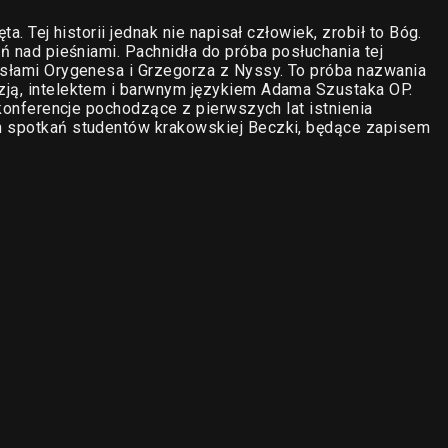
ta. Tej historii jednak nie napisał człowiek, zrobił to Bóg.
śń nad pieśniami. Pachnidła do próba posłuchania tej
ysłami Orygenesa i Grzegorza z Nyssy. To próba nazwania
zją, intelektem i barwnym językiem Adama Szustaka OP.
o konferencje pochodzące z pierwszych lat istnienia
ch spotkań studentów krakowskiej Beczki, będące zapisem