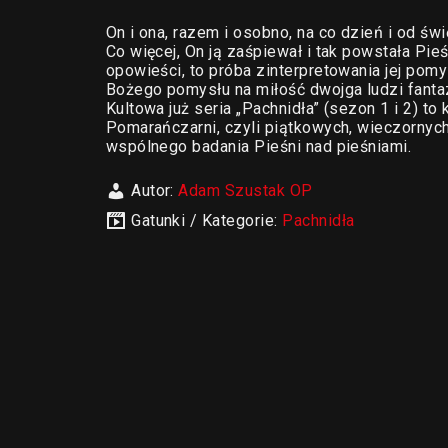
On i ona, razem i osobno, na co dzień i od świę
Co więcej, On ją zaśpiewał i tak powstała Pie
opowieści, to próba zinterpretowania jej pom
Bożego pomysłu na miłość dwojga ludzi fanta
Kultowa już seria „Pachnidła” (sezon 1 i 2) t
Pomarańczarni, czyli piątkowych, wieczorny
wspólnego badania Pieśni nad pieśniami.
Autor:
Adam Szustak OP
Gatunki / Kategorie:
Pachnidła