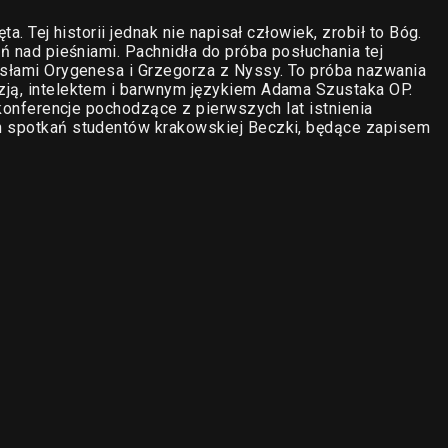
ta. Tej historii jednak nie napisał człowiek, zrobił to Bóg.
śń nad pieśniami. Pachnidła do próba posłuchania tej
ysłami Orygenesa i Grzegorza z Nyssy. To próba nazwania
zją, intelektem i barwnym językiem Adama Szustaka OP.
o konferencje pochodzące z pierwszych lat istnienia
ch spotkań studentów krakowskiej Beczki, będące zapisem