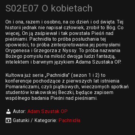
S02E07 O kobietach
On i ona, razem i osobno, na co dzień i od święta. Tej
historii jednak nie napisał człowiek, zrobił to Bóg. Co
więcej, On ją zaśpiewał i tak powstała Pieśń nad
pieśniami. Pachnidła to próba posłuchania tej
opowieści, to próba zinterpretowania jej pomysłami
Orygenesa i Grzegorza z Nyssy. To próba nazwania
Bożego pomysłu na miłość dwojga ludzi fantazją,
intelektem i barwnym językiem Adama Szustaka OP.
Kultowa już seria „Pachnidła” (sezon 1 i 2) to
konferencje pochodzące z pierwszych lat istnienia
Pomarańczarni, czyli piątkowych, wieczornych spotkań
studentów krakowskiej Beczki, będące zapisem
wspólnego badania Pieśni nad pieśniami.
Autor:
Adam Szustak OP
Gatunki / Kategorie:
Pachnidła