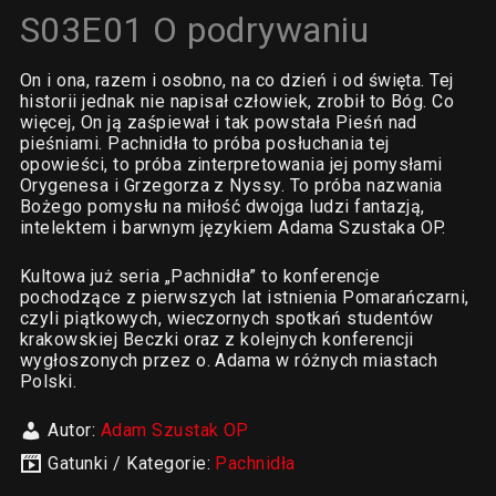
S03E01 O podrywaniu
On i ona, razem i osobno, na co dzień i od święta. Tej
historii jednak nie napisał człowiek, zrobił to Bóg. Co
więcej, On ją zaśpiewał i tak powstała Pieśń nad
pieśniami. Pachnidła to próba posłuchania tej
opowieści, to próba zinterpretowania jej pomysłami
Orygenesa i Grzegorza z Nyssy. To próba nazwania
Bożego pomysłu na miłość dwojga ludzi fantazją,
intelektem i barwnym językiem Adama Szustaka OP.
Kultowa już seria „Pachnidła” to konferencje
pochodzące z pierwszych lat istnienia Pomarańczarni,
czyli piątkowych, wieczornych spotkań studentów
krakowskiej Beczki oraz z kolejnych konferencji
wygłoszonych przez o. Adama w różnych miastach
Polski.
Autor:
Adam Szustak OP
Gatunki / Kategorie:
Pachnidła