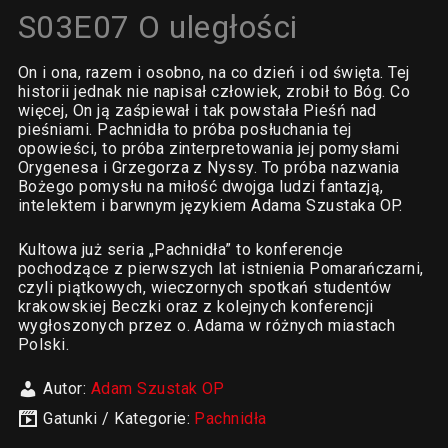
S03E07 O uległości
On i ona, razem i osobno, na co dzień i od święta. Tej
historii jednak nie napisał człowiek, zrobił to Bóg. Co
więcej, On ją zaśpiewał i tak powstała Pieśń nad
pieśniami. Pachnidła to próba posłuchania tej
opowieści, to próba zinterpretowania jej pomysłami
Orygenesa i Grzegorza z Nyssy. To próba nazwania
Bożego pomysłu na miłość dwojga ludzi fantazją,
intelektem i barwnym językiem Adama Szustaka OP.
Kultowa już seria „Pachnidła” to konferencje
pochodzące z pierwszych lat istnienia Pomarańczarni,
czyli piątkowych, wieczornych spotkań studentów
krakowskiej Beczki oraz z kolejnych konferencji
wygłoszonych przez o. Adama w różnych miastach
Polski.
Autor:
Adam Szustak OP
Gatunki / Kategorie:
Pachnidła