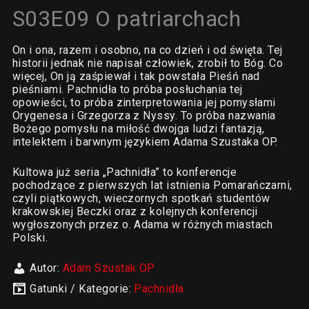
S03E09 O patriarchach
On i ona, razem i osobno, na co dzień i od święta. Tej
historii jednak nie napisał człowiek, zrobił to Bóg. Co
więcej, On ją zaśpiewał i tak powstała Pieśń nad
pieśniami. Pachnidła to próba posłuchania tej
opowieści, to próba zinterpretowania jej pomysłami
Orygenesa i Grzegorza z Nyssy. To próba nazwania
Bożego pomysłu na miłość dwojga ludzi fantazją,
intelektem i barwnym językiem Adama Szustaka OP.
Kultowa już seria „Pachnidła” to konferencje
pochodzące z pierwszych lat istnienia Pomarańczarni,
czyli piątkowych, wieczornych spotkań studentów
krakowskiej Beczki oraz z kolejnych konferencji
wygłoszonych przez o. Adama w różnych miastach
Polski.
Autor:
Adam Szustak OP
Gatunki / Kategorie:
Pachnidła