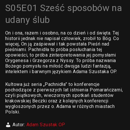
S05E01 Sześć sposobów na
udany ślub
On i ona, razem i osobno, na co dzień i od święta. Tej
historii jednak nie napisał człowiek, zrobił to Bóg. Co
więcej, On ją zaśpiewał i tak powstała Pieśń nad
pieśniami. Pachnidła to próba posłuchania tej
opowieści, to próba zinterpretowania jej pomysłami
Orygenesa i Grzegorza z Nyssy. To próba nazwania
Bożego pomysłu na miłość dwojga ludzi fantazją,
intelektem i barwnym językiem Adama Szustaka OP.
Kultowa już seria „Pachnidła” to konferencje
pochodzące z pierwszych lat istnienia Pomarańczarni,
czyli piątkowych, wieczornych spotkań studentów
krakowskiej Beczki oraz z kolejnych konferencji
wygłoszonych przez o. Adama w różnych miastach
Polski.
Autor:
Adam Szustak OP