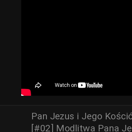
Pan Jezus i Jego Kośció
[#02] Modlitwa Pana J