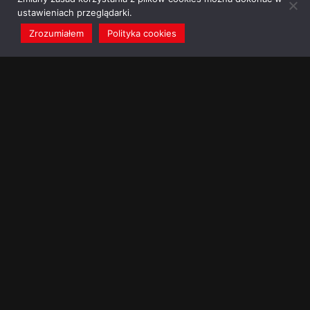
ustawieniach przeglądarki.
Zrozumiałem
Polityka cookies
redakcja@dominikanie.pl
Reguła dominikanie.pl
Polityka cookies