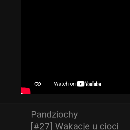
Pandziochy
[#27] Wakacje u cioci