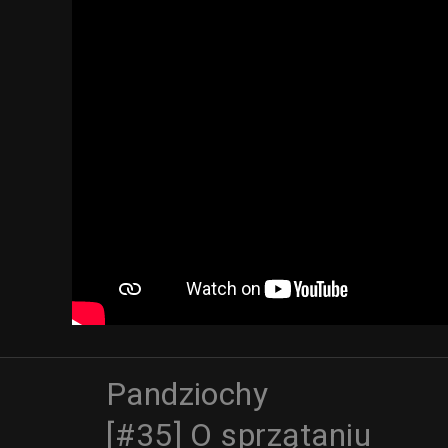
Pandziochy
[#35] O sprzątaniu