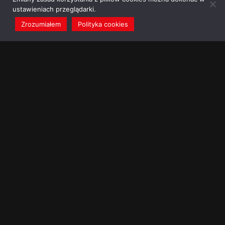
ustawieniach przeglądarki.
Zrozumiałem
Polityka cookies
redakcja@dominikanie.pl
Reguła dominikanie.pl
Polityka cookies