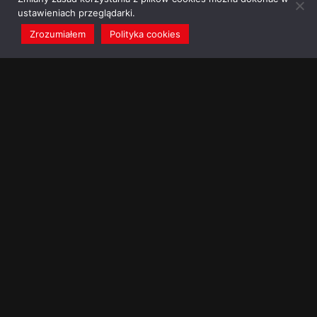
ustawieniach przeglądarki.
Zrozumiałem
Polityka cookies
redakcja@dominikanie.pl
Reguła dominikanie.pl
Polityka cookies