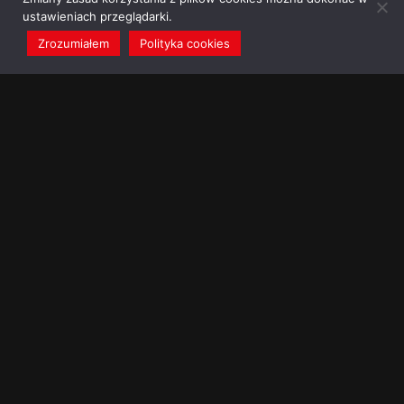
ustawieniach przeglądarki.
Zrozumiałem
Polityka cookies
redakcja@dominikanie.pl
Reguła dominikanie.pl
Polityka cookies