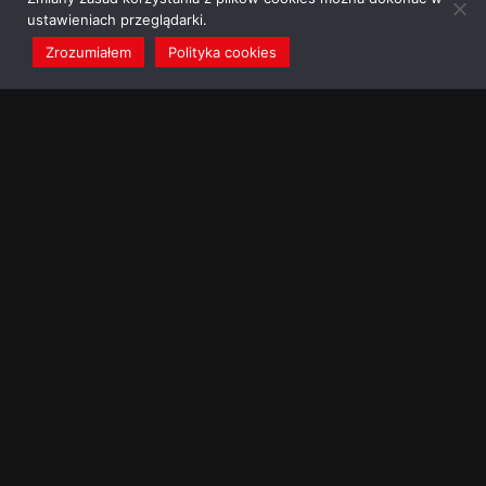
ustawieniach przeglądarki.
Zrozumiałem
Polityka cookies
redakcja@dominikanie.pl
Reguła dominikanie.pl
Polityka cookies