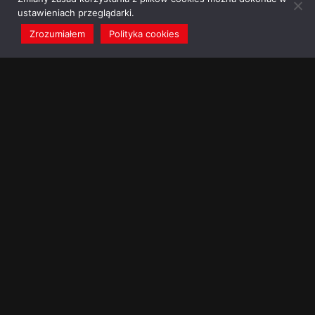
ustawieniach przeglądarki.
Zrozumiałem
Polityka cookies
redakcja@dominikanie.pl
Reguła dominikanie.pl
Polityka cookies