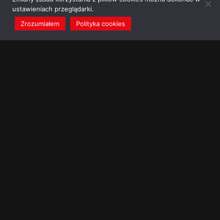
ustawieniach przeglądarki.
Zrozumiałem
Polityka cookies
redakcja@dominikanie.pl
Reguła dominikanie.pl
Polityka cookies