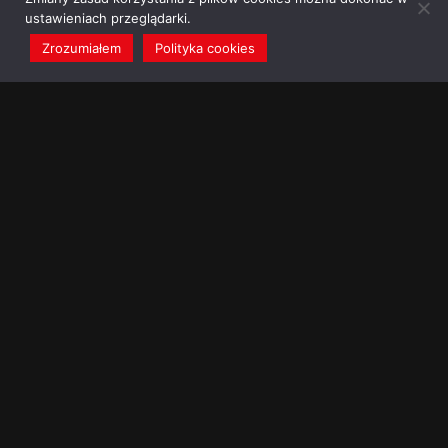
ustawieniach przeglądarki.
Zrozumiałem
Polityka cookies
redakcja@dominikanie.pl
Reguła dominikanie.pl
Polityka cookies